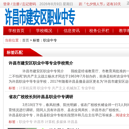
登录
/
注册
/
忘记密码
2026年8月9日 星期日
距『七夕情人节』还有10天
学校首页
学校概况
信息资讯
校务公开栏
教学
当前位置：
首页
> 标签：职业中专
标签匹配
许昌市建安区职业中等专业学校简介
许昌市建安区职业中专简介 我校是经省教育厅、市教育局批准的一所
二不怕死”的共产主义战士杨水才同志于1963年7月创办的，前身是桂村农业中
为许昌职业中等专业学校，2017年随着许昌县撤县设区更名为“许昌市建安区这样
标签：
计算机应用
职业中专
共产主义
机械加工
专业学校
省农广校校长到许昌县职业中专调研
3月19日下午，春风轻拂、阳光明媚，省农广校校长楮金祥一行3人到
育情况进行调研。陪同人员有许昌市、县农业局局长，许昌市农广校校长。 
许昌县职业中专，许昌县职业中专校长段慧许和几位主任早已等候多...
阅读全文
标签：
职业中专
许昌市
计算机
多媒体
许昌县