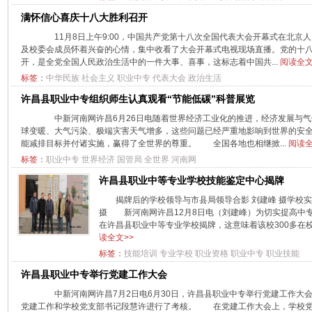
满怀信心喜庆十八大胜利召开
11月8日上午9:00，中国共产党第十八次全国代表大会开幕式在北京
及校委会成员怀着兴奋的心情，集中收看了大会开幕式电视现场直播。党的十
开，是全党全国人民政治生活中的一件大事、喜事，这标志着中国共...
阅读全文
标签：
中华民族
社会主义
职业中专
代表大会
政治生活
许昌县职业中专组织师生认真观看“节能低碳”科普展览
中新河南网许昌6月26日电随着世界经济工业化的推进，经济发展与气
球变暖、大气污染、极端灾害天气增多，这些问题已经严重地影响到世界的安
能减排目标并付诸实施，赢得了全世界的尊重。 全国各地也相继掀...
阅读全
标签：
职业中专
世界经济
国管局
全世界
河南网
许昌县职业中等专业学校技能鉴定中心揭牌
揭牌后的学校领导与市县局领导合影 刘建峰 摄学校实
摄 新河南网许昌12月8日电（刘建峰）为切实提高中专
在许昌县职业中等专业学校揭牌，这意味着该校300多在校
读全文>>
标签：
技能培训
专业学校
职业资格
职业中专
职业技能
许昌县职业中专举行党建工作大会
中新河南网许昌7月2日电6月30日，许昌县职业中专举行党建工作大
党建工作和学校党支部书记段慧许进行了考核。 在党建工作大会上，学校党