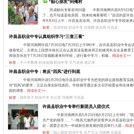
“贴心朋友”到俺村
田成献向专家咨询问题 中新河南网许昌9月5日电
了，也不知道是啥原因，快来给俺看看吧！”说话的是许昌县
年9月4日上午，许昌县农业局、许昌县职业中专学校派来农
标签：
培训学校
职业中专
河南网
农业局
许昌县
许昌县职业中专认真组织学习“三查三看”
中新河南网许昌7月30日电7月29日上午9时半，在许昌县职业中专会
做着笔记，主席台上段慧许校长正在认真宣读县教体局王松峰局长在全县教育
师放弃休息于7月29日冒着酷暑来到学校，进行集中学习，积极...
阅读全文>>
标签：
中小学教师
职业道德
职业中专
天气炎热
笔记本
许昌县职业中专：将反“四风”进行到底
中新河南网许昌5月26日电许昌县职业中专为把党的群众路线教育实践
对“四风”的要求，立足自身实际找差距。学校领导通过多次召开校委会和全体教
面的调查...
阅读全文>>
标签：
领导班子
职业中专
办公室
河南网
许昌县
许昌县职业中专举行新团员入团仪式
中新河南网许昌5月23日电5月23日上午9时，“
共产党的领导……”一阵高亢激昂的宣誓声从许昌县职业
处，团委正在为一年级新生新发展的团员举行入团...
阅读
标签：
知心朋友
职业中专
共产主义
河南网
许昌县