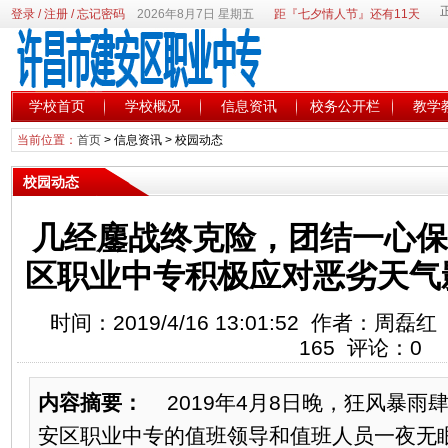
登录
/
注册
/
忘记密码
2026年8月7日 星期五
距『七夕情人节』还有11天
学校首页
学校概况
信息资讯
校务公开栏
教学
当前位置：
首页
>
信息资讯
>
校园动态
校园动态
几经鏖战终克险，团结一心保
区职业中专积极应对恶劣天气
时间：2019/4/16 13:01:52 作者：
165 评论：0
内容摘要：
2019年4月8日晚，狂风暴雨
安区职业中专的值班领导和值班人员一夜无