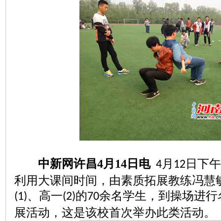
中新网许昌
4
月
14
日电
月
日下午
4
12
利用大课间时间，由素质拓展教练冯慧
、高一
的
余名学生，到操场进行
(1)
(2)
70
展活动，这是该校首次举办此类活动。