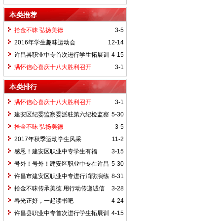
生在许昌市中学生“晨光”体育活动中获得
本类推荐
第二名的好成绩
拾金不昧 弘扬美德
3-5
2016年学生趣味运动会
12-14
许昌县职业中专首次进行学生拓展训
4-15
练
满怀信心喜庆十八大胜利召开
3-1
本类排行
满怀信心喜庆十八大胜利召开
3-1
建安区纪委监察委派驻第六纪检监察
5-30
组到我校检查第一季度党风廉政建设主体
拾金不昧 弘扬美德
3-5
责任工作
2017年秋季运动学生风采
11-2
感恩！建安区职业中专学生有福
3-15
了......
号外！号外！建安区职业中专在许昌
5-30
市中等职业教育竞赛系列活动———五人
许昌市建安区职业中专进行消防演练
8-31
制足球赛中首战告捷！
活动
拾金不昧传承美德 用行动传递诚信
3-28
正能量
春光正好，一起读书吧
4-24
许昌县职业中专首次进行学生拓展训
4-15