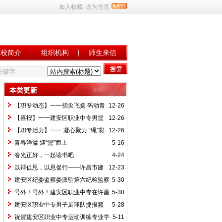
加入收藏
设为首页
学校简介
组织机构
师生来信
本类更新
【职专动态】一一指尖飞扬 码动青
12-26
春 建安区职业中专开展打字比赛活动
【喜报】一一建安区职业中专男篮
12-26
以全胜战绩，强势夺魁！
【职专活力】一一 凝心聚力 “绳”彩
12-26
飞扬 建安区职业中专开展拔河比赛活动
青春洋溢 迎“篮”而上
5-16
春光正好，一起读书吧
4-24
以辩促思，以思促行——许昌市建
12-23
安区职业中专2021年度校园辩论会
建安区纪委监察委派驻第六纪检监察
5-30
组到我校检查第一季度党风廉政建设主体
号外！号外！建安区职业中专在许昌
5-30
责任工作
市中等职业教育竞赛系列活动———五人
建安区职业中专男子足球队捷报频
5-28
制足球赛中首战告捷！
传！
祝贺建安区职业中专运动训练专业学
5-11