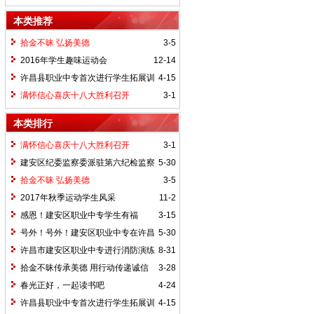
生在许昌市中学生“晨光”体育活动中获得
本类推荐
第二名的好成绩
拾金不昧 弘扬美德
3-5
2016年学生趣味运动会
12-14
许昌县职业中专首次进行学生拓展训
4-15
练
满怀信心喜庆十八大胜利召开
3-1
本类排行
满怀信心喜庆十八大胜利召开
3-1
建安区纪委监察委派驻第六纪检监察
5-30
组到我校检查第一季度党风廉政建设主体
拾金不昧 弘扬美德
3-5
责任工作
2017年秋季运动学生风采
11-2
感恩！建安区职业中专学生有福
3-15
了......
号外！号外！建安区职业中专在许昌
5-30
市中等职业教育竞赛系列活动———五人
许昌市建安区职业中专进行消防演练
8-31
制足球赛中首战告捷！
活动
拾金不昧传承美德 用行动传递诚信
3-28
正能量
春光正好，一起读书吧
4-24
许昌县职业中专首次进行学生拓展训
4-15