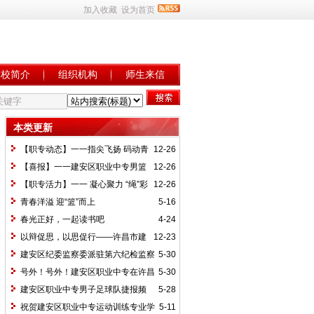
加入收藏
设为首页
学校简介
组织机构
师生来信
本类更新
【职专动态】一一指尖飞扬 码动青
12-26
春 建安区职业中专开展打字比赛活动
【喜报】一一建安区职业中专男篮
12-26
以全胜战绩，强势夺魁！
【职专活力】一一 凝心聚力 “绳”彩
12-26
飞扬 建安区职业中专开展拔河比赛活动
青春洋溢 迎“篮”而上
5-16
春光正好，一起读书吧
4-24
以辩促思，以思促行——许昌市建
12-23
安区职业中专2021年度校园辩论会
建安区纪委监察委派驻第六纪检监察
5-30
组到我校检查第一季度党风廉政建设主体
号外！号外！建安区职业中专在许昌
5-30
责任工作
市中等职业教育竞赛系列活动———五人
建安区职业中专男子足球队捷报频
5-28
制足球赛中首战告捷！
传！
祝贺建安区职业中专运动训练专业学
5-11