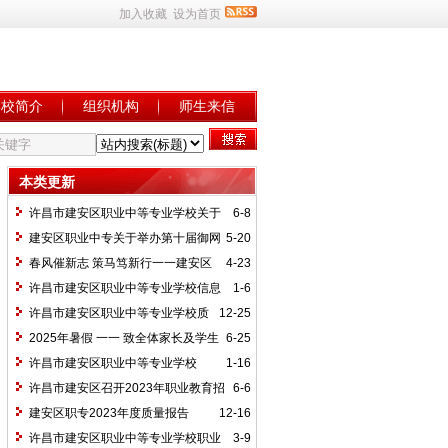
加入收藏
设为首页
学校简介
组织机构
师生来信
本类更新
许昌市建安区职业中等专业学校关于
6-8
第十届御网杯网络安全大赛线上赛成绩公
建安区职业中专关于举办第十届御网
5-20
示
杯网络安全大赛的通知
春风催新志 策马笃新行一一建安区
4-23
职业中专2026年春季学期开学指南及温馨
许昌市建安区职业中等专业学校信息
1-6
提醒
化水平达标建设项目公告
许昌市建安区职业中等专业学校质
12-25
量报告 （2025年）
2025年暑假 一一 致全体家长及学生
6-25
的一封信
许昌市建安区职业中等专业学校
1-16
2024年年度质量报告
许昌市建安区召开2023年职业教育招
6-6
生会议
建安区职专2023年度质量报告
12-16
许昌市建安区职业中等专业学校职业
3-9