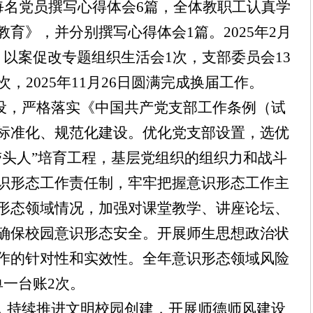
每名党员
撰写心得体会
6
篇
，
全体教职工认真学
教育》，并分别撰写心得体会
1篇
。
2025年2月
，以案促改专题组织生活会1次，支部委员会13
2次，2025年11月26日圆满完成换届工作。
建设，严格落实《中国共产党支部工作条例（试
标准化、规范化建设。优化党支部设置，选优
带头人”培育工程，基层党组织的组织力和战斗
识形态工作责任制，
牢牢把握意识形态工作主
形态领域情况，加强对课堂教学、讲座论坛、
确保校园意识形态安全。开展师生思想政治状
作的针对性和实效性。
全年
意识形态
领域风险
单一台账
2
次。
设，持续推进文明校园创建，开展师德师风建设