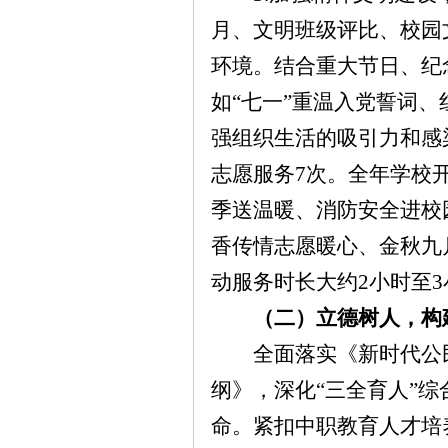
月、文明班级评比、校园
环境。
结合重大节日、纪
如
“七一”重温入党誓词
强组织生活的吸引力和感
志愿服务7次。
全年学校
季送温暖、消防安全进校
香传情志愿暖心、金秋九
动服务时长大约2小时至3小
（二）立德树人，构
全面
落实《新时代公
纲》，深化
“
三全育人
”
综
命。紧扣中职教育人才培