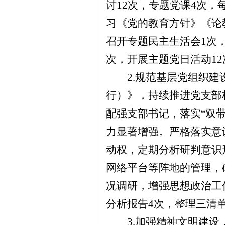
讨
12次，
专题党课
4
次，
习《党的教育方针》《论
召开专题民主生活会
1次
次，
开展主题党日活动
1
2.规范基层党组织
行）》，持续推进党支部
配强支部书记，落实“双
力显著增强。严格
落
实意
动权，定期分析研判意识
网络平台等阵地的管理，
况调研，增强思想政治工
分析报告
4
次，整理三清
3.加强精神文明建